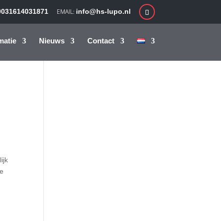
0031614031871
info@hs-lupo.nl
matie
Nieuws
Contact
ijk
de