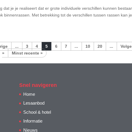
g dat je je realiseert dat er grote individuele verschillen kunnen bestaa
k binnenrassen. Met betrekking tot de verschillen tussen rassen kan j
...
3
4
5
6
7
...
10
20
...
»
Minst recente »
Snel navigeren
Home
Lesaanbod
School & hotel
Informatie
Nieuws