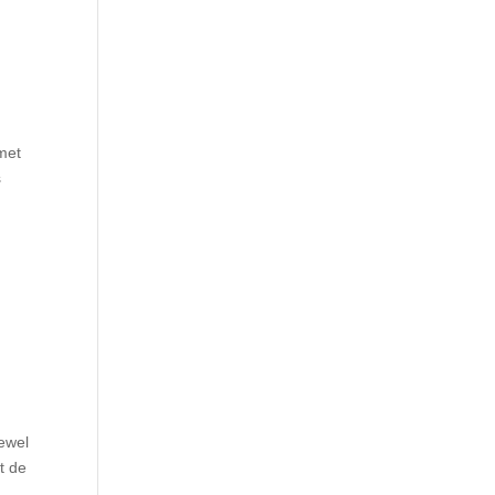
 met
s
oewel
ot de