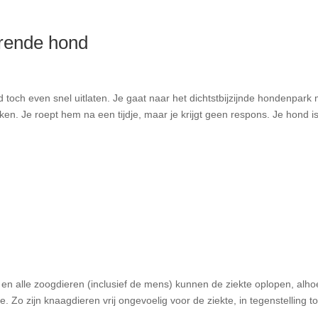
terende hond
hond toch even snel uitlaten. Je gaat naar het dichtstbijzijnde hondenpark
raken. Je roept hem na een tijdje, maar je krijgt geen respons. Je hond i
e en alle zoogdieren (inclusief de mens) kunnen de ziekte oplopen, alh
ie. Zo zijn knaagdieren vrij ongevoelig voor de ziekte, in tegenstelling t