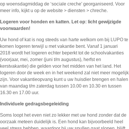
op woensdagmiddag de ‘sociale creche’ georganiseerd. Voor
meer info, kijkt u op de website > diensten > chreche.
Logeren voor honden en katten. Let op: licht gewijzigde
voorwaarden!
Uw hond of kat is nog steeds van harte welkom om bij LUPO te
komen logeren terwijl u met vakantie bent. Vanaf 1 januari
2018 wordt het logeren echter beperkt tot de schoolvakanties
(voorjaar, mei, zomer (juni t/m augustus), herfst en
kerstvakantie) die gelden voor het midden van het land. Het
logeren door de week en in het weekend zal niet meer mogelijk
zijn. Voor vakantieopvang kunt u uw huisdier brengen en halen
van maandag t/m zaterdag tussen 10.00 en 10.30 en tussen
16.30 en 17.00 uur.
Individuele gedragsbegeleiding
Soms loopt het even niet zo lekker met uw hond zonder dat de
oorzaak meteen duidelijk is. Een hond kan bijvoorbeeld heel
veel stress hebben, waardoor hij uw spullen gaat slopen, blijft