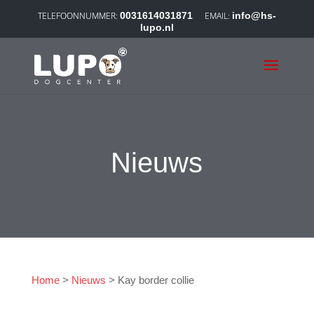
0031614031871
info@hs-
lupo.nl
Nieuws
Home
>
Nieuws
>
Kay border collie