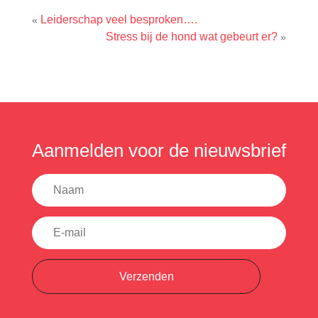
Leiderschap veel besproken….
«
Stress bij de hond wat gebeurt er?
»
Aanmelden voor de nieuwsbrief
Verzenden