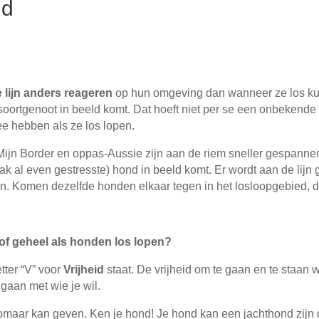
id
 lijn anders reageren
op hun omgeving dan wanneer ze los kunn
ortgenoot in beeld komt. Dat hoeft niet per se een onbekende 
e hebben als ze los lopen.
 Mijn Border en oppas-Aussie zijn aan de riem sneller gespanne
aak al even gestresste) hond in beeld komt. Er wordt aan de lij
en. Komen dezelfde honden elkaar tegen in het losloopgebied, da
of geheel als honden los lopen?
tter “V” voor
Vrijheid
staat. De vrijheid om te gaan en te staan w
gaan met wie je wil.
d zomaar kan geven. Ken je hond! Je hond kan een jachthond zijn 