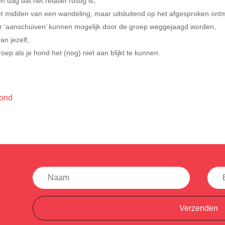
dag dat het relatief rustig is,
et midden van een wandeling, maar uitsluitend op het afgesproken ont
er ‘aanschuiven’ kunnen mogelijk door de groep weggejaagd worden,
an jezelf,
p als je hond het (nog) niet aan blijkt te kunnen.
hond
Verzenden