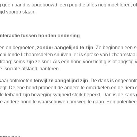
geen band is opgebouwd, een pup die alles nog moet leren, of
tijd voorop staan.
interactie tussen honden onderling
ten en begroeten,
zonder aangelijnd te zijn
. Ze beginnen een s
hillende lichaamsdelen snuiven, er is sprake van lichaamstaal 
raag; soms zijn ze snel. Als een hond voorzichtig is of angstig v
 ‘sociale afstand’ hanteren.
elkaar ontmoeten
terwijl ze aangelijnd zijn
. De dans is ongecontr
gt. De ene hond probeert de andere te omcirkelen en de riem d
de leiband zijn bewegingsvrijheid sterk beperkt. Dan is de kans
de andere hond te waarschuwen om weg te gaan. Een potentieel c