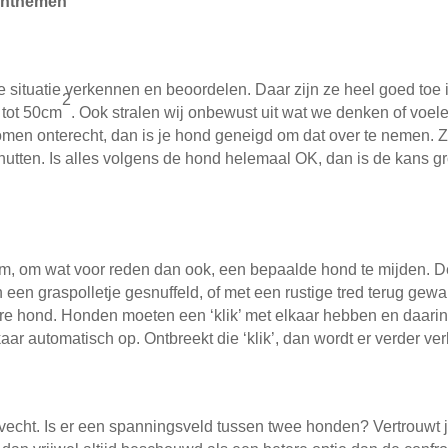
 ontnemen
 situatie verkennen en beoordelen. Daar zijn ze heel goed toe in
2
 tot 50cm
. Ook stralen wij onbewust uit wat we denken of voelen
lkomen onterecht, dan is je hond geneigd om dat over te nemen. 
enutten. Is alles volgens de hond helemaal OK, dan is de kans g
m, om wat voor reden dan ook, een bepaalde hond te mijden. D
 een graspolletje gesnuffeld, of met een rustige tred terug gew
ere hond. Honden moeten een ‘klik’ met elkaar hebben en daarin
aar automatisch op. Ontbreekt die ‘klik’, dan wordt er verder ve
ht. Is er een spanningsveld tussen twee honden? Vertrouwt je