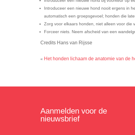
Introduceer een nieuwe hond bij voorkeur op een 
Introduceer een nieuwe hond nooit ergens in h
automatisch een groepsgevoel; honden die lat
Zorg voor elkaars honden, niet alleen voor die v
Forceer niets. Neem afscheid van een wandelgroe
Credits Hans van Rijsse
Het honden lichaam de anatomie van de 
«
Aanmelden voor de
nieuwsbrief