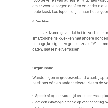
(voor)tekenen van agressie? Vluchten wordt 
om er voor te zorgen dat één en ander niet e
route kiest. Los lopen is fijn, maar het is ge
Vechten
In het zeldzame geval dat het tot vechten k
smartphone, te kwekken met andere hondenei
belangrijke signalen gemist, zoals “V” numme
gaten, laat je niet verrassen.
Organisatie
Wandelingen in groepsverband waarbij sprake 
heeft ons één en ander geleerd. Neem de vo
Spreek af op een vaste tijd en op een vaste pla
Zet een WhatsApp groepje op voor onderling ov