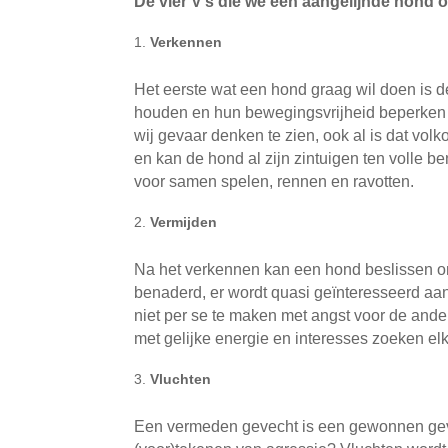
De vier V’s die we een aangelijnde hond
Verkennen
Het eerste wat een hond graag wil doen is de
houden en hun bewegingsvrijheid beperken
wij gevaar denken te zien, ook al is dat vo
en kan de hond al zijn zintuigen ten volle b
voor samen spelen, rennen en ravotten.
Vermijden
Na het verkennen kan een hond beslissen o
benaderd, er wordt quasi geïnteresseerd aan
niet per se te maken met angst voor de and
met gelijke energie en interesses zoeken elk
Vluchten
Een vermeden gevecht is een gewonnen gevec