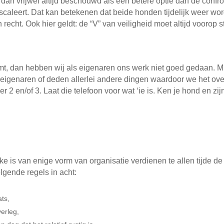
dan vrijwel altijd beschouwd als een betere optie dan de confr
scaleert. Dat kan betekenen dat beide honden tijdelijk weer wo
en recht. Ook hier geldt: de “V” van veiligheid moet altijd voorop 
omt, dan hebben wij als eigenaren ons werk niet goed gedaan. 
genaren of deden allerlei andere dingen waardoor we het over
r 2 en/of 3. Laat die telefoon voor wat ‘ie is. Ken je hond en z
is van enige vorm van organisatie verdienen te allen tijde de v
lgende regels in acht:
ats,
erleg,