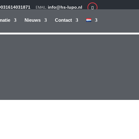
0031614031871
info@hs-lupo.nl
matie
Nieuws
Contact