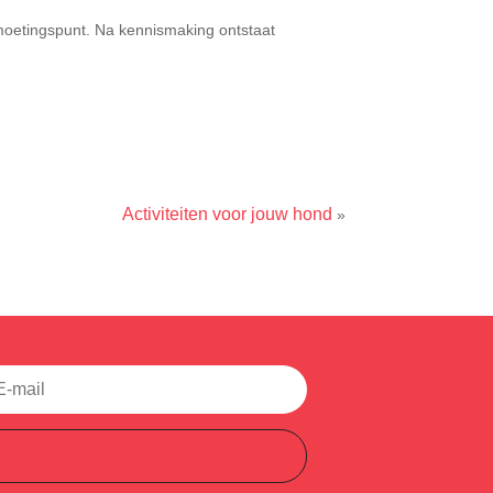
moetingspunt. Na kennismaking ontstaat
Activiteiten voor jouw hond
»