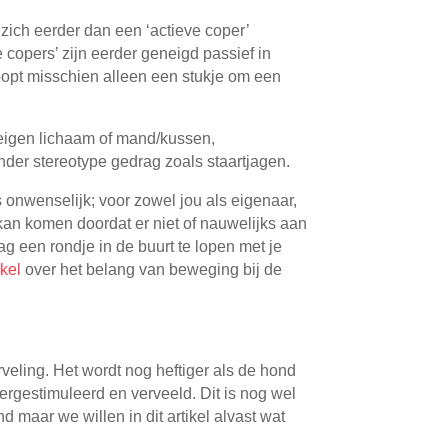
j zich eerder dan een ‘actieve coper’
copers’ zijn eerder geneigd passief in
loopt misschien alleen een stukje om een
eigen lichaam of mand/kussen,
nder stereotype gedrag zoals staartjagen.
 onwenselijk; voor zowel jou als eigenaar,
kan komen doordat er niet of nauwelijks aan
g een rondje in de buurt te lopen met je
ikel
over het belang van beweging bij de
rveling. Het wordt nog heftiger als de hond
ergestimuleerd en verveeld. Dit is nog wel
 maar we willen in dit artikel alvast wat