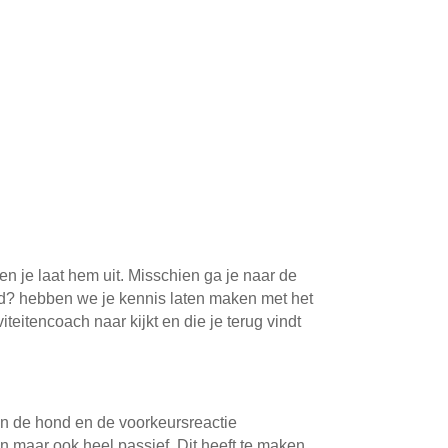
en je laat hem uit. Misschien ga je naar de
ond? hebben we je kennis laten maken met het
eitencoach naar kijkt en die je terug vindt
an de hond en de voorkeursreactie
ijn maar ook heel passief. Dit heeft te maken