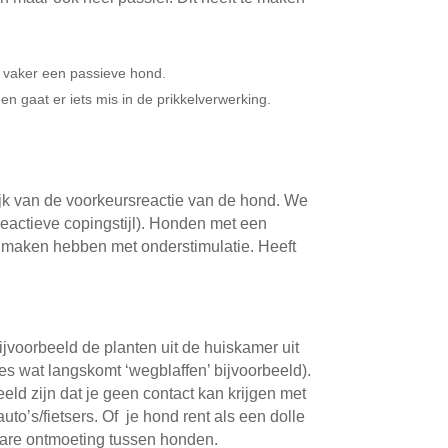
je vaker een passieve hond.
 en gaat er iets mis in de prikkelverwerking.
elijk van de voorkeursreactie van de hond. We
reactieve copingstijl). Honden met een
 te maken hebben met onderstimulatie. Heeft
jvoorbeeld de planten uit de huiskamer uit
s wat langskomt ‘wegblaffen’ bijvoorbeeld).
eeld zijn dat je geen contact kan krijgen met
uto’s/fietsers. Of je hond rent als een dolle
n nare ontmoeting tussen honden.