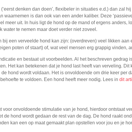
(‘eerst denken dan doen’, flexibeler in situaties e.d.) dan zal hi
an waarnemen is dan ook van een ander kaliber. Deze ‘passieve 
l meer uit. In huis ligt de hond op de mand of ergens anders, 
ok water te nemen maar doet verder niet zoveel.
j een verveelde hond kan zijn: (overdreven) veel likken aan 
igen poten of staart) of, wat veel mensen erg grappig vinden, a
dicatie en bestaat uit voorbeelden. Al het beschreven gedrag is
n. Het kan betekenen dat je hond last heeft van verveling. Dit 
n de hond wordt voldaan. Het is onvoldoende om drie keer per da
 behoefte te voldoen. Een hond heeft meer nodig. Lees in
dit art
gt voor onvoldoende stimulatie van je hond, hierdoor ontstaat ve
 met de hond wordt gedaan de rest van de dag. De hond raakt ond
den kan een op maat gemaakt plan opstellen voor jou en je hond