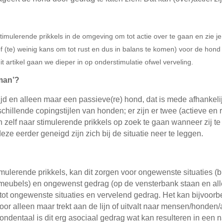
 stimulerende prikkels in de omgeving om tot actie over te gaan en zie 
ls (of (te) weinig kans om tot rust en dus in balans te komen) voor de hond
it artikel gaan we dieper in op onderstimulatie ofwel verveling.
man’?
 altijd en alleen maar een passieve(re) hond, dat is mede afhank
chillende copingstijlen van honden; er zijn er twee (actieve en 
ijn zelf naar stimulerende prikkels op zoek te gaan wanneer zij
eze eerder geneigd zijn zich bij de situatie neer te leggen.
ulerende prikkels, kan dit zorgen voor ongewenste situaties (bi
meubels) en ongewenst gedrag (op de vensterbank staan en alle
n tot ongewenste situaties en vervelend gedrag. Het kan bijvoorb
oor alleen maar trekt aan de lijn of uitvalt naar mensen/honden/a
n hondentaal is dit erg asociaal gedrag wat kan resulteren in ee