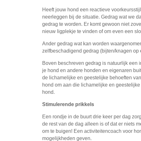
Heeft jouw hond een reactieve voorkeursstijl 
neerleggen bij de situatie. Gedrag wat we d
gedrag te worden. Er komt gewoon niet zovee
nieuw ligplekje te vinden of om even een sl
Ander gedrag wat kan worden waargenomen bi
zelfbeschadigend gedrag (bijten/knagen op e
Boven beschreven gedrag is natuurlijk een in
je hond en andere honden en eigenaren buite
de lichamelijke en geestelijke behoeften va
hond om aan die lichamelijke en geestelijke
hond.
Stimulerende prikkels
Een rondje in de buurt drie keer per dag zor
de rest van de dag alleen is of dat er niets
om te buigen! Een activiteitencoach voor hon
mogelijkheden geven.