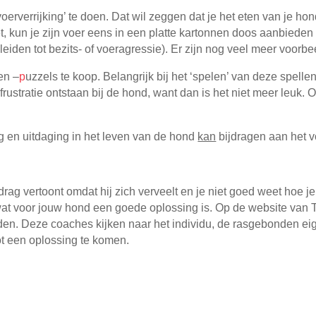
oerverrijking’ te doen. Dat wil zeggen dat je het eten van je h
kun je zijn voer eens in een platte kartonnen doos aanbieden of i
 leiden tot bezits- of voeragressie). Er zijn nog veel meer voor
en –
p
uzzels te koop. Belangrijk bij het ‘spelen’ van deze spell
frustratie ontstaan bij de hond, want dan is het niet meer leuk.
g en uitdaging in het leven van de hond
kan
bijdragen aan het 
rag vertoont omdat hij zich verveelt en je niet goed weet hoe 
at voor jouw hond een goede oplossing is. Op de website van T
den. Deze coaches kijken naar het individu, de rasgebonden ei
t een oplossing te komen.