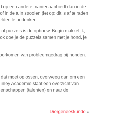
ond op een andere manier aanbiedt dan in de
n de tuin strooien (let op: dit is af te raden
beelden te bedenken.
en of puzzels is de opbouw. Begin makkelijk,
 Ook doe je de puzzels samen met je hond, je
voorkomen van probleemgedrag bij honden.
je dat moet oplossen, overweeg dan om een
inley Academie staat een overzicht van
genschappen (talenten) en naar de
Diergeneeskunde
»