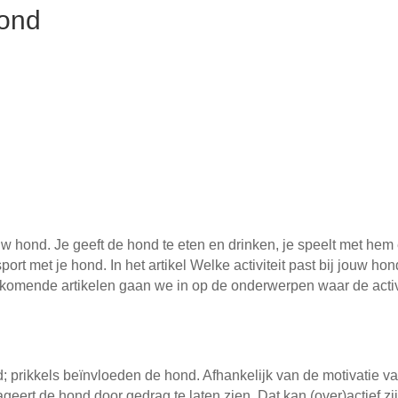
hond
w hond. Je geeft de hond te eten en drinken, je speelt met hem 
rt met je hond. In het artikel Welke activiteit past bij jouw h
 komende artikelen gaan we in op de onderwerpen waar de activit
; prikkels beïnvloeden de hond. Afhankelijk van de motivatie v
ageert de hond door gedrag te laten zien. Dat kan (over)actief z