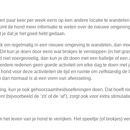
 een paar keer per week eens op een andere locatie te wandele
omt de hond meer informatie te weten over de nieuwe omgeving. 
 je dat je het goed hebt gedaan.
jk om regelmatig in een nieuwe omgeving te wandelen, dan moet
it kun je doen door eens wat brokjes te verstoppen (in het gras
d niet voergevoelig, dan kun je dit doen met een balletje of een a
erdere redenen geen goede activiteit om elke dag te doen met 
nd voor deze activiteiten de tijd en ruimte om zelfstandig de br
en dan normaal is al een vorm van afwisseling.
ng, kun je ook gehoorzaamheidsoefeningen doen. Dat hoeft niet v
(bijvoorbeeld de ‘zit’ of de ‘af’), zorgt ook voor extra stimulatie
het leven van je hond te verrijken. Het speeltje (of brokjes) ve