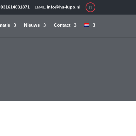
0031614031871
info@hs-lupo.nl
matie
Nieuws
Contact