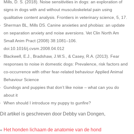
Mills, D. S. (2018). Noise sensitivities in dogs: an exploration of
signs in dogs with and without musculoskeletal pain using
qualitative content analysis. Frontiers in veterinary science, 5, 17.
Sherman BL, Mills DS. Canine anxieties and phobias: an update
on separation anxiety and noise aversions. Vet Clin North Am
Small Anim Pract (2008) 38:1081–106.
doi:10.1016/j.cvsm.2008.04.012
Blackwell, E.J., Bradshaw, J.W.S., & Casey, R.A. (2013). Fear
responses to noise in domestic dogs: Prevalence, risk factors and
co-occurrence with other fear-related behaviour Applied Animal
Behaviour Science
Gundogs and puppies that don’t like noise – what can you do
about it
When should I introduce my puppy to gunfire?
Dit artikel is geschreven door Debby van Dongen,
Het honden lichaam de anatomie van de hond
«