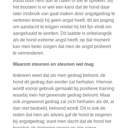
troost door hem aan te halen of toe te spreken. Bij
het troosten is er wel een kans dat de hond daar
later misbruik van gaat maken door angstgedrag te
vertonen terwijl hij geen angst heeft, dit als poging
om aandacht te krijgen omdat hij het fijn vindt om
aangehaald te worden. Dit laatste is onbelangrijk
als de hond extreme angst heeft, op dat moment
kan men beter zorgen dat men de angst probeert
te verminderen.
Waarom steunen en steunen wel mag
Iedereen weet dat als men gedrag beloont, de
hond dit gedrag dan eerder zal herhalen. Hiervan
wordt vooral gebruik gemaakt bij positieve training
waarbij men het gewenste gedrag beloont. Maar
ook ongewenst gedrag zal zich herhalen als dit, al
dan niet bedoeld, beloond wordt. Dit is ook de
reden dat men als advies gaf de hond te negeren
bij angstgedrag, want men dacht dat de hond het
troosten als beloning ervoer op zijn eigen