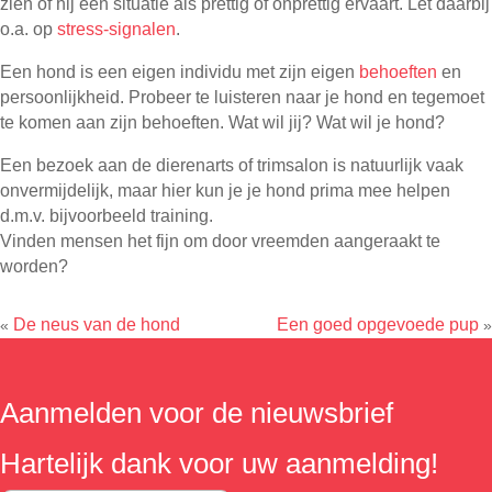
zien of hij een situatie als prettig of onprettig ervaart. Let daarbij
o.a. op
stress-signalen
.
Een hond is een eigen individu met zijn eigen
behoeften
en
persoonlijkheid. Probeer te luisteren naar je hond en tegemoet
te komen aan zijn behoeften. Wat wil jij? Wat wil je hond?
Een bezoek aan de dierenarts of trimsalon is natuurlijk vaak
onvermijdelijk, maar hier kun je je hond prima mee helpen
d.m.v. bijvoorbeeld training.
Vinden mensen het fijn om door vreemden aangeraakt te
worden?
De neus van de hond
Een goed opgevoede pup
«
»
Aanmelden voor de nieuwsbrief
Hartelijk dank voor uw aanmelding!