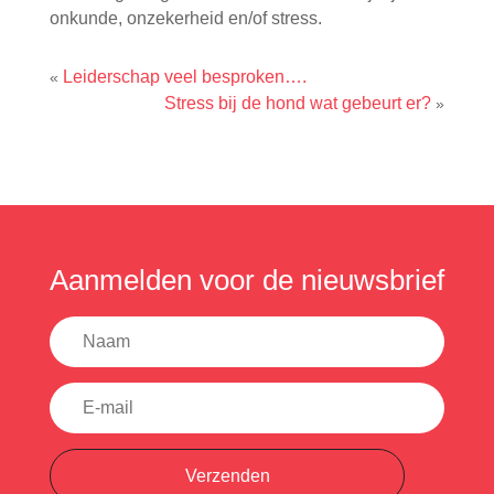
onkunde, onzekerheid en/of stress.
Leiderschap veel besproken….
«
Stress bij de hond wat gebeurt er?
»
Aanmelden voor de nieuwsbrief
Verzenden