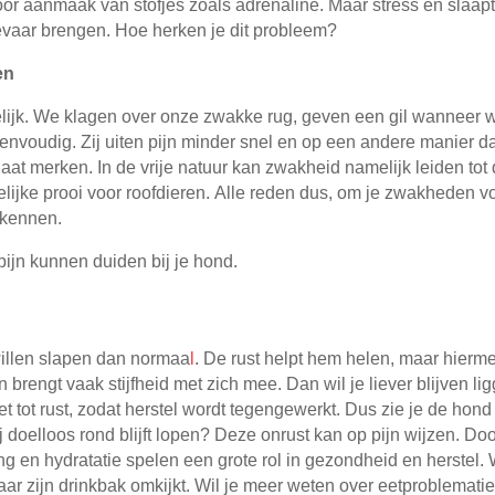
r aanmaak van stofjes zoals adrenaline. Maar stress en slaapte
 gevaar brengen. Hoe herken je dit probleem?
en
lijk. We klagen over onze zwakke rug, geven een gil wanneer w
eenvoudig. Zij uiten pijn minder snel en op een andere manier dan
s laat merken. In de vrije natuur kan zwakheid namelijk leiden 
kelijke prooi voor roofdieren. Alle reden dus, om je zwakheden 
rkennen.
jn kunnen duiden bij je hond.
willen slapen dan normaa
l
. De rust helpt hem helen, maar hiermee
engt vaak stijfheid met zich mee. Dan wil je liever blijven ligg
t tot rust, zodat herstel wordt tegengewerkt. Dus zie je de hond 
ij doelloos rond blijft lopen? Deze onrust kan op pijn wijzen. Do
ing en hydratatie spelen een grote rol in gezondheid en herste
 naar zijn drinkbak omkijkt. Wil je meer weten over eetproblemati