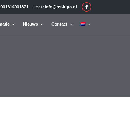
0031614031871
info@hs-lupo.nl
matie
Nieuws
Contact