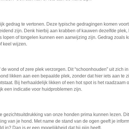
lijk gedrag te vertonen. Deze typische gedragingen komen voort
 leidend zijn. Denk hierbij aan krabben of kauwen dezelfde ple
 lopen of tongelen kunnen een aanwijzing zijn. Gedrag zoals k
 keel wijzen.
ief de wond of zere plek verzorgen. Dit “schoonhouden” uit zich in
hond likken aan een bepaalde plek, zonder dat hier iets aan te 
ntstaat. Bij herhaaldelijk likken of een hot spot is het raadzaam
jk een indicatie voor huidproblemen zijn.
e gezichtsuitdrukking van onze honden prima kunnen lezen. Dit 
king van je hond. Met name de stand van de ogen geeft je inform
d in? Dan is er een mogelijkheid dat hij pijn heeft.