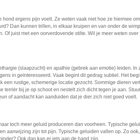
e hond ergens pijn voelt. Ze weten vaak niet hoe ze hiermee om
urd? Dan kunnen trillen, in elkaar kruipen en van onder de wimp
. Of juist met een oorverdovende stilte. Wil je meer weten over
lethargie (slaapzucht) en apathie (gebrek aan emotie) leiden. In 
ens in geïnteresseerd. Vaak begint dit gedrag subtiel. Het begint
ak een rustige, schemerige locatie gezocht. Sommige dieren ver
e terriër bij je op schoot en nestelt zich dicht tegen je aan. Stuu
eun of aandacht kan aanduiden dat je dier zich niet goed voelt.
, maar toch meer geluid produceren dan voorheen. Typische gelui
 aanwijzing zijn tot pijn. Typische geluiden vallen op. Zo ook
inder? Ook dan kan er iets aan de hand zijn.