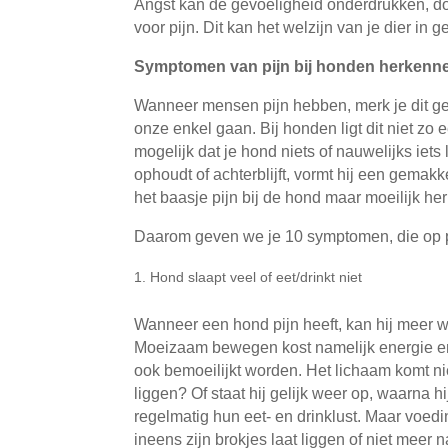
Angst kan de gevoeligheid onderdrukken, doo
voor pijn. Dit kan het welzijn van je dier in
Symptomen van pijn bij honden herkenn
Wanneer mensen pijn hebben, merk je dit ge
onze enkel gaan. Bij honden ligt dit niet zo 
mogelijk dat je hond niets of nauwelijks iet
ophoudt of achterblijft, vormt hij een gemak
het baasje pijn bij de hond maar moeilijk he
Daarom geven we je 10 symptomen, die op pi
Hond slaapt veel of eet/drinkt niet
Wanneer een hond pijn heeft, kan hij meer 
Moeizaam bewegen kost namelijk energie en br
ook bemoeilijkt worden. Het lichaam komt nie
liggen? Of staat hij gelijk weer op, waarna h
regelmatig hun eet- en drinklust. Maar voed
ineens zijn brokjes laat liggen of niet meer