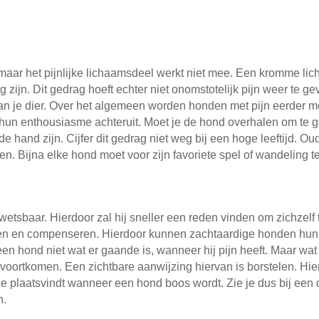
maar het pijnlijke lichaamsdeel werkt niet mee. Een kromme lich
ijn. Dit gedrag hoeft echter niet onomstotelijk pijn weer te ge
van je dier. Over het algemeen worden honden met pijn eerder 
hun enthousiasme achteruit. Moet je de hond overhalen om te 
de hand zijn. Cijfer dit gedrag niet weg bij een hoge leeftijd.
en. Bijna elke hond moet voor zijn favoriete spel of wandeling te
 kwetsbaar. Hierdoor zal hij sneller een reden vinden om zichze
bergen en compenseren. Hierdoor kunnen zachtaardige honden hun
 hond niet wat er gaande is, wanneer hij pijn heeft. Maar wat hij
voortkomen. Een zichtbare aanwijzing hiervan is borstelen. Hier
 die plaatsvindt wanneer een hond boos wordt. Zie je dus bij een
n.