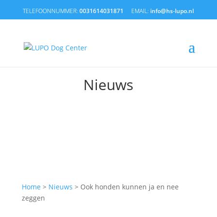
0031614031871
info@hs-lupo.nl
Nieuws
Home
>
Nieuws
>
Ook honden kunnen ja en nee
zeggen