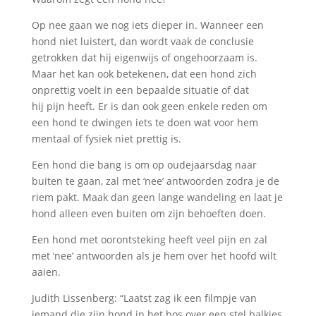
Op nee gaan we nog iets dieper in. Wanneer een
hond niet luistert, dan wordt vaak de conclusie
getrokken dat hij eigenwijs of ongehoorzaam is.
Maar het kan ook betekenen, dat een hond zich
onprettig voelt in een bepaalde situatie of dat
hij pijn heeft. Er is dan ook geen enkele reden om
een hond te dwingen iets te doen wat voor hem
mentaal of fysiek niet prettig is.
Een hond die bang is om op oudejaarsdag naar
buiten te gaan, zal met ‘nee’ antwoorden zodra je de
riem pakt. Maak dan geen lange wandeling en laat je
hond alleen even buiten om zijn behoeften doen.
Een hond met oorontsteking heeft veel pijn en zal
met ‘nee’ antwoorden als je hem over het hoofd wilt
aaien.
Judith Lissenberg: “Laatst zag ik een filmpje van
iemand die zijn hond in het bos over een stel balkjes