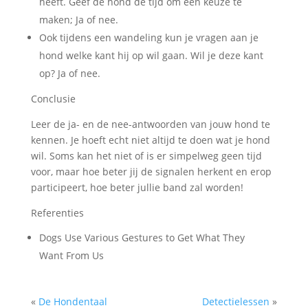
heeft. Geef de hond de tijd om een keuze te
maken; Ja of nee.
Ook tijdens een wandeling kun je vragen aan je
hond welke kant hij op wil gaan. Wil je deze kant
op? Ja of nee.
Conclusie
Leer de ja- en de nee-antwoorden van jouw hond te
kennen. Je hoeft echt niet altijd te doen wat je hond
wil. Soms kan het niet of is er simpelweg geen tijd
voor, maar hoe beter jij de signalen herkent en erop
participeert, hoe beter jullie band zal worden!
Referenties
Dogs Use Various Gestures to Get What They
Want From Us
«
De Hondentaal
Detectielessen
»