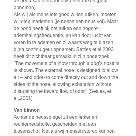
de hond kan hierdoor ook beter ruiken (geur
opnemen).
Als wij als mens iets goed willen ruiken, moeten
wij diep inademen (je neemt een neus vol). Maar
de hond heeft bij het ruiken een hogere
ademhalingsfrequentie, en kan door lucht van
voren in te ademen en zijwaarts weg te blazen
bijna continu geur opnemen. Settles et al 2002
heeft dit zichtbaar gemaakt in zijn onderzoek.
“The movement of airflow through a dog’s nostrils
is shown. The external nose is designed to allow
air – and odor- to come directly out and down the
sides of the nose, allowing exhalation without
disrupting the inward flow of odor.” (Settles, et
al.,2001)
Van binnen
Achter de neusspiegel zit een linker en
rechterneusholte, gescheiden met een
tussenschot. Net als wij mensen stereo kunnen