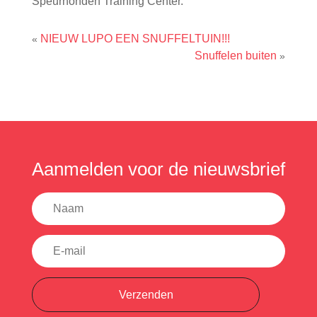
Speurhonden Training Center.
NIEUW LUPO EEN SNUFFELTUIN!!!
«
Snuffelen buiten
»
Aanmelden voor de nieuwsbrief
Verzenden