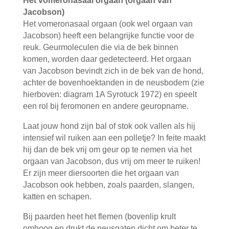
Het vomeronasaal orgaan (orgaan van
Jacobson)
Het vomeronasaal orgaan (ook wel orgaan van
Jacobson) heeft een belangrijke functie voor de
reuk. Geurmoleculen die via de bek binnen
komen, worden daar gedetecteerd. Het orgaan
van Jacobson bevindt zich in de bek van de hond,
achter de bovenhoektanden in de neusbodem (zie
hierboven: diagram 1A Syrotuck 1972) en speelt
een rol bij feromonen en andere geuropname.
Laat jouw hond zijn bal of stok ook vallen als hij
intensief wil ruiken aan een polletje? In feite maakt
hij dan de bek vrij om geur op te nemen via het
orgaan van Jacobson, dus vrij om meer te ruiken!
Er zijn meer diersoorten die het orgaan van
Jacobson ook hebben, zoals paarden, slangen,
katten en schapen.
Bij paarden heet het flemen (bovenlip krult
omhoog en drukt de neusgaten dicht om beter te