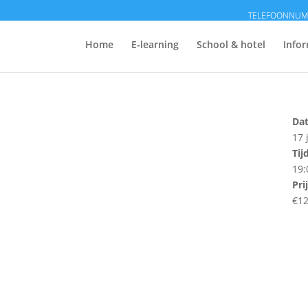
Home
E-learning
School & hotel
Infor
Da
17 
Tij
19:
Pri
€1