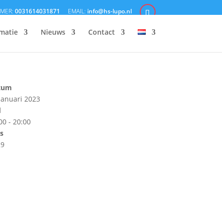
0031614031871
info@hs-lupo.nl
matie
Nieuws
Contact
tum
januari 2023
d
00 - 20:00
js
29