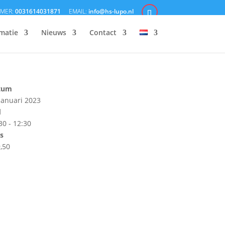
0031614031871
info@hs-lupo.nl
matie
Nieuws
Contact
tum
januari 2023
d
30 - 12:30
js
,50