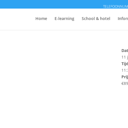
Home
E-learning
School & hotel
Infor
Da
11 
Tij
11:
Pri
€89