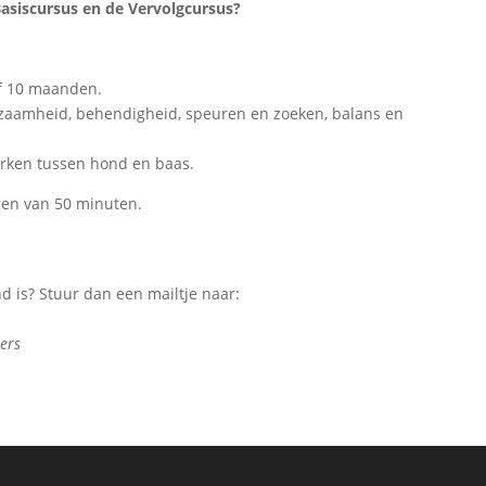
Basiscursus en de Vervolgcursus?
af 10 maanden.
rzaamheid, behendigheid, speuren en zoeken, balans en
erken tussen hond en baas.
agen van 50 minuten.
nd is? Stuur dan een mailtje naar:
ers