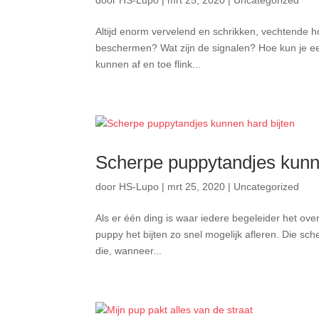
door
HS-Lupo
|
mrt 25, 2020
|
Uncategorized
Altijd enorm vervelend en schrikken, vechtende
beschermen? Wat zijn de signalen? Hoe kun je e
kunnen af en toe flink...
Scherpe puppytandjes kunne
door
HS-Lupo
|
mrt 25, 2020
|
Uncategorized
Als er één ding is waar iedere begeleider het over 
puppy het bijten zo snel mogelijk afleren. Die sch
die, wanneer...