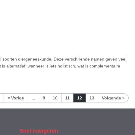
eel soorten diergeneeskunde. Deze verschillende namen geven veel
is alternatief, wanneer is iets holistisch, wat is complementaire
«
...
9
10
11
12
13
»
Snel navigeren