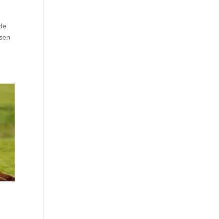
 de
nsen