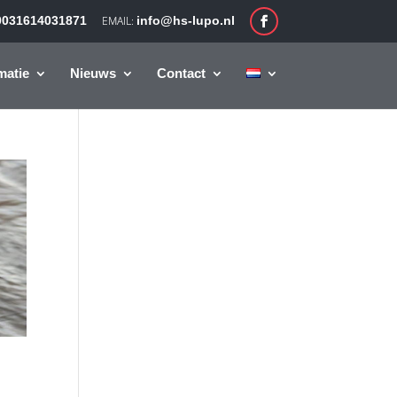
0031614031871
info@hs-lupo.nl
matie
Nieuws
Contact