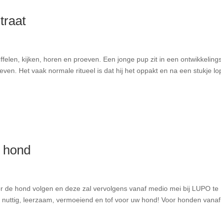
traat
felen, kijken, horen en proeven. Een jonge pup zit in een ontwikkeling
even. Het vaak normale ritueel is dat hij het oppakt en na een stukje l
 hond
or de hond volgen en deze zal vervolgens vanaf medio mei bij LUPO te
d, nuttig, leerzaam, vermoeiend en tof voor uw hond! Voor honden vanaf