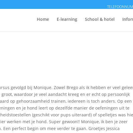
Home
E-learning
School & hotel
Infor
rsus gevolgd bij Monique. Zowel Brego als ik hebben er veel gelee
e groot, waardoor je veel aandacht kreeg en er echt op persoonlijk
daard op gehoorzaamheid trainen, iedereen is toch anders. Op een
eningen en je hond leert op dezelfde manier de oefeningen uit te
idstoestellen (geschikt voor pups uiteraard) of spelletjes was hi
zier werken met je hond. Super gewoon!! Monique, ik ben je zeer
. Een perfect begin om mee verder te gaan. Groetjes Jessica