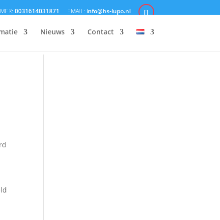
0031614031871
info@hs-lupo.nl
matie
Nieuws
Contact
rd
eld