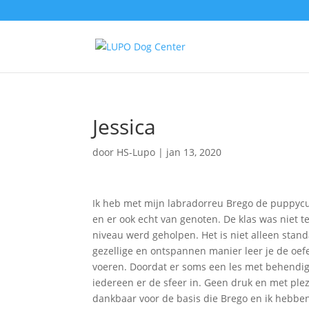
Jessica
door
HS-Lupo
|
jan 13, 2020
Ik heb met mijn labradorreu Brego de puppycu
en er ook echt van genoten. De klas was niet t
niveau werd geholpen. Het is niet alleen stan
gezellige en ontspannen manier leer je de oef
voeren. Doordat er soms een les met behendighe
iedereen er de sfeer in. Geen druk en met ple
dankbaar voor de basis die Brego en ik hebben