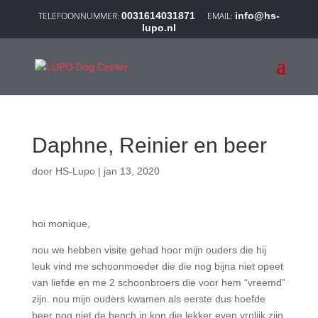
0031614031871
info@hs-
lupo.nl
Daphne, Reinier en beer
door
HS-Lupo
|
jan 13, 2020
hoi monique,
nou we hebben visite gehad hoor mijn ouders die hij
leuk vind me schoonmoeder die die nog bijna niet opeet
van liefde en me 2 schoonbroers die voor hem “vreemd”
zijn. nou mijn ouders kwamen als eerste dus hoefde
beer nog niet de bench in kon die lekker even vrolijk zijn