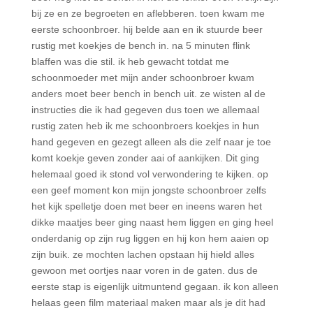
bij ze en ze begroeten en aflebberen. toen kwam me
eerste schoonbroer. hij belde aan en ik stuurde beer
rustig met koekjes de bench in. na 5 minuten flink
blaffen was die stil. ik heb gewacht totdat me
schoonmoeder met mijn ander schoonbroer kwam
anders moet beer bench in bench uit. ze wisten al de
instructies die ik had gegeven dus toen we allemaal
rustig zaten heb ik me schoonbroers koekjes in hun
hand gegeven en gezegt alleen als die zelf naar je toe
komt koekje geven zonder aai of aankijken. Dit ging
helemaal goed ik stond vol verwondering te kijken. op
een geef moment kon mijn jongste schoonbroer zelfs
het kijk spelletje doen met beer en ineens waren het
dikke maatjes beer ging naast hem liggen en ging heel
onderdanig op zijn rug liggen en hij kon hem aaien op
zijn buik. ze mochten lachen opstaan hij hield alles
gewoon met oortjes naar voren in de gaten. dus de
eerste stap is eigenlijk uitmuntend gegaan. ik kon alleen
helaas geen film materiaal maken maar als je dit had